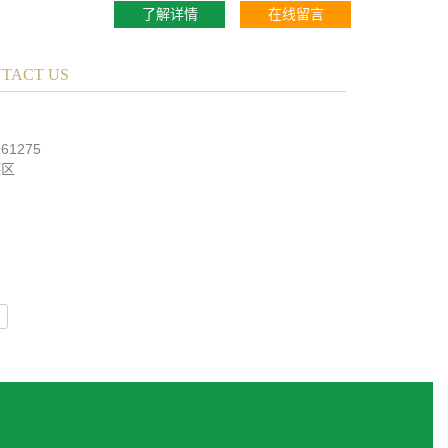
了解详情
在线留言
TACT US
司
61275
德区
友情链接