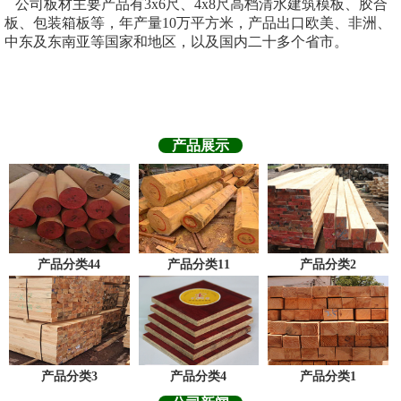
公司板材主要产品有3x6尺、4x8尺高档清水建筑模板、胶合
板、包装箱板等，年产量10万平方米，产品出口欧美、非洲、
中东及东南亚等国家和地区，以及国内二十多个省市。
产品展示
产品分类44
产品分类11
产品分类2
产品分类3
产品分类4
产品分类1