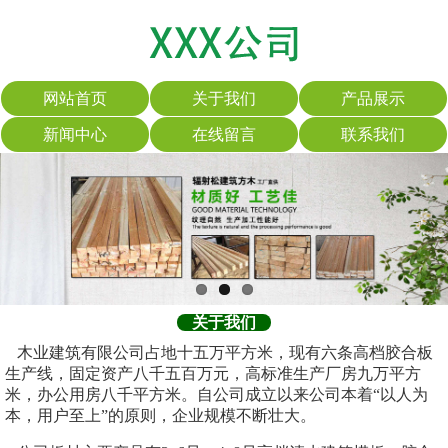
网站首页
关于我们
产品展示
新闻中心
在线留言
联系我们
关于我们
木业建筑有限公司占地十五万平方米，现有六条高档胶合板
生产线，固定资产八千五百万元，高标准生产厂房九万平方
米，办公用房八千平方米。自公司成立以来公司本着“以人为
本，用户至上”的原则，企业规模不断壮大。